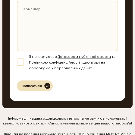
Я погоджуюсь з
Договором публічної оферти
та
Політикою конфіденційності
і даю згоду на
обробку моїх персональних даних
Записатися
Інформація надана з довідковою метою та не замінює консультації
кваліфікованого фахівця. Самолікування шкідливе для вашого здоров’я!
КНОПКА
ЗВ'ЯЗКУ
Ліцензія на ведення медичної діяльності згідно рішення МОЗ №1391 від