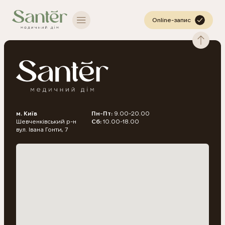
Online-запис
м. Київ
Пн-Пт:
9.00-20.00
Шевченківський р-н
Сб:
10.00-18.00
вул. Івана Гонти, 7