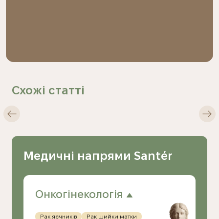
Схожі статті
Медичні напрями Santér
Онкогінекологія
Рак яєчників
Рак шийки матки