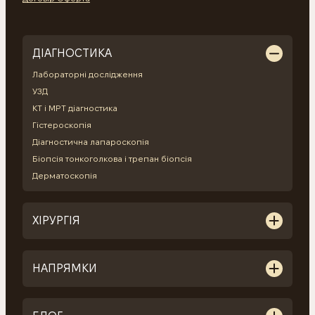
ДІАГНОСТИКА
Лабораторні дослідження
УЗД
КТ і МРТ діагностика
Гістероскопія
Діагностична лапароскопія
Біопсія тонкоголкова і трепан біопсія
Дерматоскопія
ХІРУРГІЯ
НАПРЯМКИ