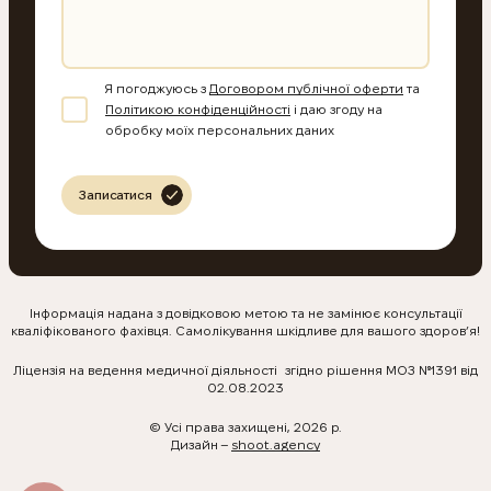
Я погоджуюсь з
Договором публічної оферти
та
Політикою конфіденційності
і даю згоду на
обробку моїх персональних даних
Записатися
Інформація надана з довідковою метою та не замінює консультації
кваліфікованого фахівця. Самолікування шкідливе для вашого здоров’я!
Ліцензія на ведення медичної діяльності згідно рішення МОЗ №1391 від
02.08.2023
© Усі права захищені, 2026 р.
Дизайн –
shoot.agency