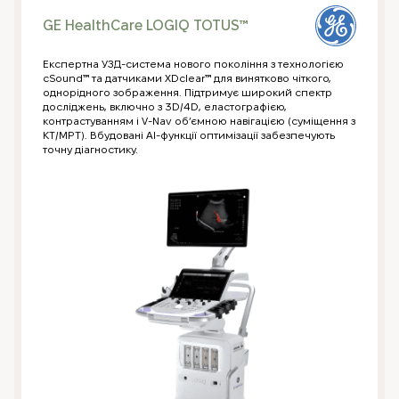
GE HealthCare LOGIQ TOTUS™
Експертна УЗД-система нового покоління з технологією
cSound™ та датчиками XDclear™ для винятково чіткого,
однорідного зображення. Підтримує широкий спектр
досліджень, включно з 3D/4D, еластографією,
контрастуванням і V-Nav об’ємною навігацією (суміщення з
КТ/МРТ). Вбудовані AI-функції оптимізації забезпечують
точну діагностику.