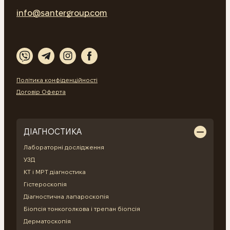
info@santergroup.com
Політика конфіденційності
Договір Оферта
ДІАГНОСТИКА
Лабораторні дослідження
УЗД
КТ і МРТ діагностика
Гістероскопія
Діагностична лапароскопія
Біопсія тонкоголкова і трепан біопсія
Дерматоскопія