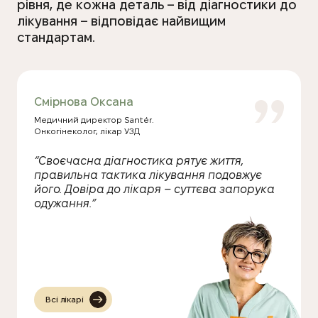
рівня, де кожна деталь – від діагностики до
лікування – відповідає найвищим
стандартам.
Харченко Катерина
Смірнова Оксана
Копчак Костянтин
ПОНОМАРЬОВА ОЛЬГА
Регеда Світлана
Євсєєва Вікторія
Хмель Анна
Гаіна Богдан
Медичний директор Santér.
Онкогінеколог, лікар УЗД
“Своєчасна діагностика рятує життя,
правильна тактика лікування подовжує
його. Довіра до лікаря – суттєва запорука
одужання.”
Всі лікарі