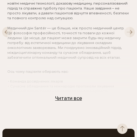
новітні медичні технології, доказову медицину, персоналізований
підхід та справжню турботу про пацієнта. Наше завдання – не
просто лікувати, а давати пацієнтові відчуття впевненості, безпеки
та повного контролю над ситуацією.
Медичний дім Santér — це більше, ніж просто медичний центр.
Це філософія професійності, точності та поваги до кожної
людини. Це місце, де пацієнт може закрити будь-яку медичну
потребу: від естетичної медицини до лікування складних
онкологічних захворювань. Ми поєднуємо інноваційний підхід,
міждисциплінарну команду та сучасне обладнання, щоб
забезпечити оптимальний медичний супровід на всіх етапах.
Ось чому пацієнти обирають нас:
Команда досвідчених лікарів
Сучасне обладнання та міжнародні протоколи лікування
Високий рівень сервісу, комфорт та конфіденційність
Індивідуальний підхід до кожного випадку
Читати все
Широкий спектр медичних напрямів
Основні напрямки роботи медичного дому Santér
Гінекологія
Від профілактичних оглядів до сучасних методів лікування —
Santér є простором, де жінка може отримати повний спектр