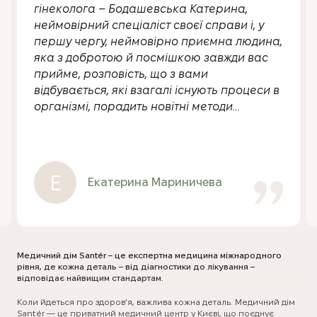
гінеколога – Бодашевська Катерина,
неймовірний спеціаліст своєї справи і, у
першу чергу, неймовірно приємна людина,
яка з добротою й посмішкою завжди вас
прийме, розповість, що з вами
відбувається, які взагалі існують процеси в
організмі, порадить новітні методи
скринінгу та детально прокоментує все, що
побачить на УЗД. А також приділить вам
стільки уваги, скільки буде потрібно саме
вам. Довірилась з першого погляду й
Е
Екатерина Мариничева
цілком цим задоволена!☺️
Медичний дім Santér – це експертна медицина міжнародного
рівня, де кожна деталь – від діагностики до лікування –
відповідає найвищим стандартам.
Коли йдеться про здоров’я, важлива кожна деталь. Медичний дім
Santér — це приватний медичний центр у Києві, що поєднує