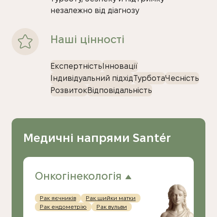
незалежно від діагнозу
Наші цінності
Експертність
Інновації
Індивідуальний підхід
Турбота
Чесність
Розвиток
Відповідальність
Медичні напрями Santér
Онкогінекологія
Рак яєчників
Рак шийки матки
Рак ендометрію
Рак вульви