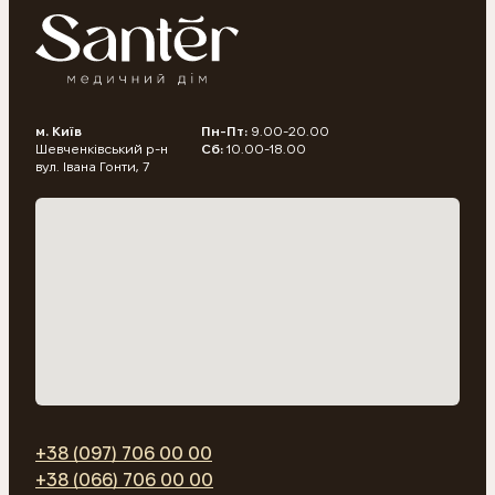
допомоги. Консультації, діагностика, ведення вагітності, лікування
естетичних і функціональних проблем, а також підтримка в період
менопаузи чи після онкологічного лікування — усе це наша
щоденна практика.
Онкогінекологія
Ми спеціалізуємося на супроводі жінок з онкологічними
захворюваннями репродуктивної системи: від скринінгу та
м. Київ
Пн-Пт:
9.00-20.00
ранньої діагностики до хірургічного лікування, реабілітації та
Шевченківський р-н
Сб:
10.00-18.00
психологічної підтримки.
вул. Івана Гонти, 7
Онкологія
Комплексний підхід до діагностики та лікування новоутворень —
наші клінічні онкологи, онкохірурги, променеві терапевти
комплексно підходять до лікування онкологічних патологій різної
локалізації, керуючись найсучаснішими протоколами лікування.
Діагностика
Правильна діагностика – ключовий фактор попередження і
лікування будь-якої хвороби. Ми пропонуємо найсучасніші
методи діагностики: лабораторні дослідження, УЗД експертного
класу, цифрова дерматоскопія, всі види пункцій тощо.
+38 (097) 706 00 00
+38 (066) 706 00 00