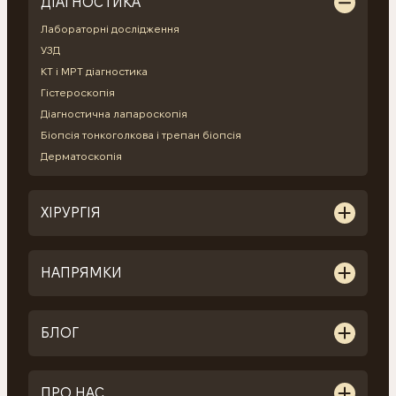
ДІАГНОСТИКА
Лабораторні дослідження
УЗД
КТ і МРТ діагностика
Гістероскопія
Діагностична лапароскопія
Біопсія тонкоголкова і трепан біопсія
Дерматоскопія
ХІРУРГІЯ
НАПРЯМКИ
БЛОГ
ПРО НАС