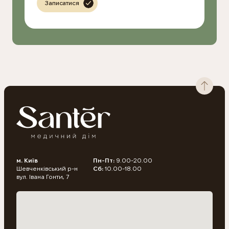
Записатися
м. Київ
Пн-Пт:
9.00-20.00
Шевченківський р-н
Сб:
10.00-18.00
вул. Івана Гонти, 7