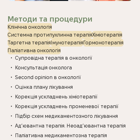
Методи та процедури
Клінічна онкологія
Системна протипухлинна терапія
Хіміотерапія
Таргетна терапія
Імунотерапія
Гормонотерапія
Паліативна онкологія
Супровідна терапія в онкології
Консультація онколога
Second opinion в онкології
Оцінка плану лікування
Корекція ускладнень хіміотерапії
Корекція ускладнень променевої терапії
Підбір схем медикаментозного лікування
Ад’ювантна терапія.
Неоад’ювантна терапія
Паліативна медикаментозна терапія