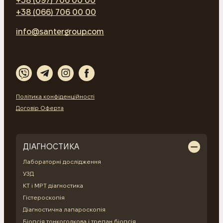
+38 (097) 706 00 00
+38 (066) 706 00 00
info@santergroup.com
Політика конфіденційності
Договір Оферта
ДІАГНОСТИКА
Лабораторні дослідження
УЗД
КТ і МРТ діагностика
Гістероскопія
Діагностична лапароскопія
Біопсія тонкоголкова і трепан біопсія