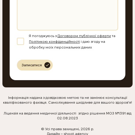
Я погоджуюсь з
Договором публічної оферти
та
Політикою конфіденційності
і даю згоду на
обробку моїх персональних даних
Записатися
Інформація надана з довідковою метою та не замінює консультації
кваліфікованого фахівця. Самолікування шкідливе для вашого здоров’я!
Ліцензія на ведення медичної діяльності згідно рішення МОЗ №1391 від
02.08.2023
© Усі права захищені, 2026 р.
Дизайн –
shoot.agency