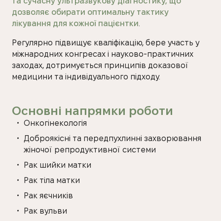
та сучасну ультразвукову діагностику, що
дозволяє обирати оптимальну тактику
лікування для кожної пацієнтки
.
Регулярно підвищує кваліфікацію, бере участь у
міжнародних конгресах і науково-практичних
заходах, дотримується принципів доказової
медицини та індивідуального підходу.
Основні напрямки роботи
Онкогінекологія
Доброякісні та передпухлинні захворювання
жіночої репродуктивної системи
Рак шийки матки
Рак тіла матки
Рак яєчників
Рак вульви