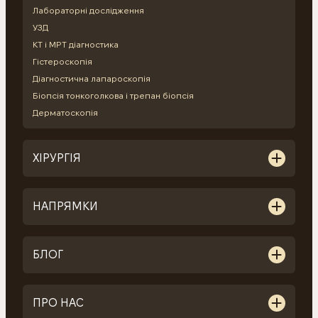
Лабораторні дослідження
УЗД
КТ і МРТ діагностика
Гістероскопія
Діагностична лапароскопія
Біопсія тонкоголкова і трепан біопсія
Дерматоскопія
ХІРУРГІЯ
НАПРЯМКИ
БЛОГ
ПРО НАС