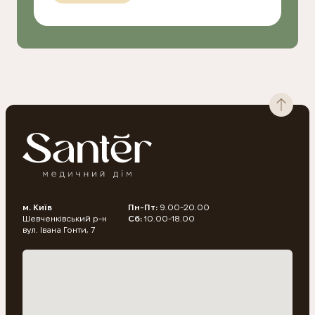
м. Київ
Пн-Пт:
9.00-20.00
Шевченківський р-н
Сб:
10.00-18.00
вул. Івана Гонти, 7