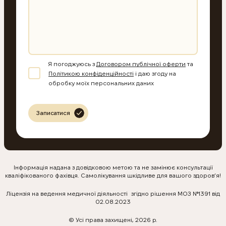
Я погоджуюсь з
Договором публічної оферти
та
Політикою конфіденційності
і даю згоду на
обробку моїх персональних даних
Записатися
Інформація надана з довідковою метою та не замінює консультації
КНОПКА
ЗВ'ЯЗКУ
кваліфікованого фахівця. Самолікування шкідливе для вашого здоров’я!
Ліцензія на ведення медичної діяльності згідно рішення МОЗ №1391 від
02.08.2023
© Усі права захищені, 2026 р.